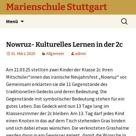
Marienschule Stuttgart
Zum
Suchen
Menü
Inhalt
nach:
springen
Nowruz- Kulturelles Lernen in der 2c
31. März 2025
Allgemein
admin
Am 21.03.25 stellten zwei Kinder der Klasse 2c ihren
Mitschüler*innen das iranische Neujahrsfest „Nowruz“ vor.
Gemeinsam erklärten sie die 11 Gegenstände des
traditionellen Gedecks und deren Bedeutung. Die
Gegenstände mit symbolischer Bedeutung stehen für ein
gutes Leben. Das Gedeck wird nun 13 Tage lang im
Klassenzimmer der 2c bleiben. Am 13. Tag darf jedes Kind
einen Knoten in das auf dem Tisch stehenden Gras binden
und sich dabei etwas wünschen. Die verknoteten Grashalme
werden dann in ein Gewässer gelegt, damit die Wünsche in