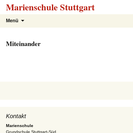
Marienschule Stuttgart
Zum
Suchen
Menü
Inhalt
nach:
springen
Miteinander
Kontakt
Marienschule
Grundschule Stuttgart-Süd