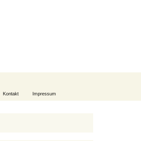
Suchen
nach:
Kontakt
Impressum
Datenschutzerklärung
Urheberrecht
Haftungsausschluss