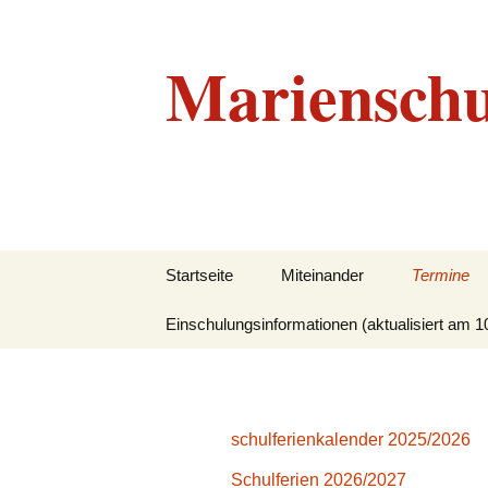
Marienschu
Zum
Startseite
Miteinander
Termine
Inhalt
springen
Einschulungsinformationen (aktualisiert am 1
Grundlegendes
Beratungskonzept
Leitbild
schulferienkalender 2025/2026
Unser Team
Schulferien 2026/2027