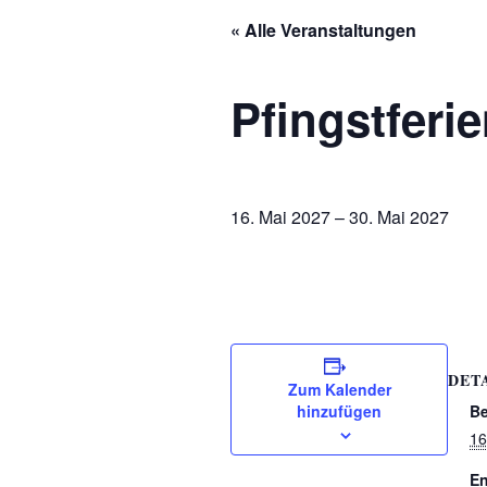
« Alle Veranstaltungen
Ganztag/pädagogischer
Träger
Pfingstferi
Schulsozialarbeit und
Projekt Süd² an der
Marienschule
Unsere Partner
16. Mai 2027
–
30. Mai 2027
Pädagogischer Verbund
Süd
Eltern
DET
Zum Kalender
hinzufügen
Be
16
En