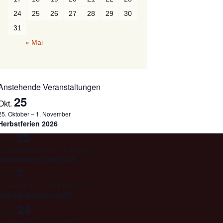
24
25
26
27
28
29
30
31
« Mai
Anstehende Veranstaltungen
25
Okt.
25. Oktober
–
1. November
Herbstferien 2026
23
Dez.
23. Dezember 2026
–
10. Januar 2027
Winterferien 2026/2027
7
Feb.
7. Februar 2027
–
14. Februar 2027
Faschingsferien 2027
24
März
24. März 2027
–
4. April 2027