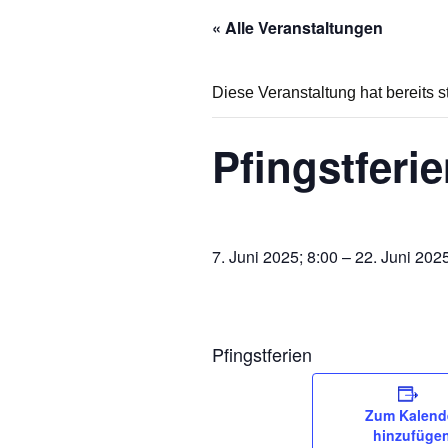
« Alle Veranstaltungen
Ganztag/pädagogischer
Träger
Schulsozialarbeit und
Diese Veranstaltung hat bereits s
Projekt Süd² an der
Marienschule
Pfingstferi
Unsere Partner
Pädagogischer Verbund
Süd
7. Juni 2025; 8:00
–
22. Juni 202
Eltern
Pfingstferien
Zum Kalend
hinzufüge