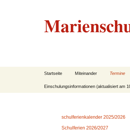
Marienschu
Zum
Startseite
Miteinander
Termine
Inhalt
springen
Einschulungsinformationen (aktualisiert am 1
Grundlegendes
Beratungskonzept
Leitbild
schulferienkalender 2025/2026
Unser Team
Schulferien 2026/2027