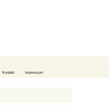
Suchen
nach:
Kontakt
Impressum
Datenschutzerklärung
Urheberrecht
Haftungsausschluss