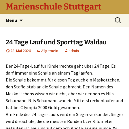
Marienschule Stuttgart
Zum
Suchen
Menü
Inhalt
nach:
springen
24 Tage Lauf und Sporttag Waldau
28. Mai 2026
Allgemein
admin
Der 24-Tage-Lauf für Kinderrechte geht über 24 Tage. Es
darf immer eine Schule an einem Tag laufen.
Die Schule bekommt für diesen Tag auch ein Maskottchen,
den Staffelstab an die Schule gebracht. Den Namen des
Maskottchens wissen wir nicht, aber wir nennen es Nils
Schumann. Nils Schumann war ein Mittelstreckenläufer und
hat bei Olympia 2000 Gold gewonnen.
Am Ende des 24 Tage-Laufs wird ein Sieger verkündet. Sieger
wird die Schule, die die meisten Runden bzw. Kilometer
gelaufen ist. Bei uns auf dem Schulhof war eine Runde 250