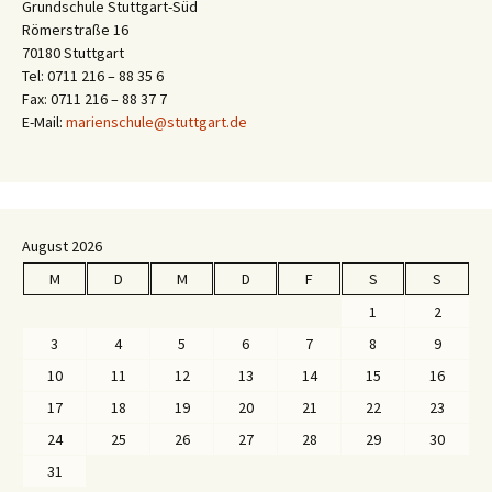
Grundschule Stuttgart-Süd
Römerstraße 16
70180 Stuttgart
Tel: 0711 216 – 88 35 6
Fax: 0711 216 – 88 37 7
E-Mail:
marienschule@stuttgart.de
August 2026
M
D
M
D
F
S
S
1
2
3
4
5
6
7
8
9
10
11
12
13
14
15
16
17
18
19
20
21
22
23
24
25
26
27
28
29
30
31