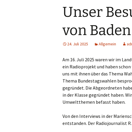
Unser Bes
Ganztag/pädagogischer
Träger
von Bade
Schulsozialarbeit und
Projekt Süd² an der
Marienschule
24. Juli 2025
Allgemein
ad
Unsere Partner
Am 16. Juli 2025 waren wir im Lan
Pädagogischer Verbund
Süd
ein Radioprojekt und haben schon 
uns mit ihnen über das Thema Wah
Eltern
Thema Bundestagswahlen besproch
gegründet. Die Abgeordneten haben 
in der Klasse gegründet haben. Wir
Umweltthemen befasst haben.
Von den Interviews in der Mariensc
entstanden. Der Radiojournalist R.