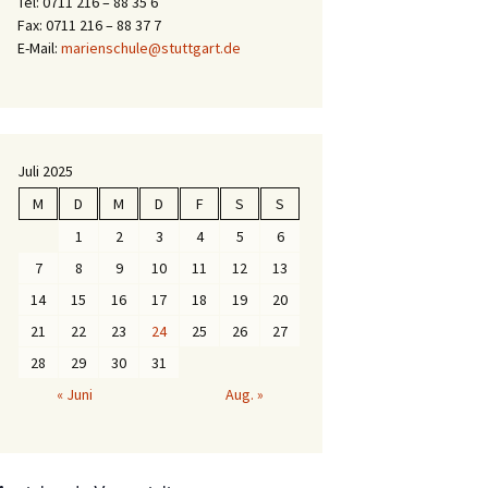
Tel: 0711 216 – 88 35 6
Fax: 0711 216 – 88 37 7
E-Mail:
marienschule@stuttgart.de
Juli 2025
M
D
M
D
F
S
S
1
2
3
4
5
6
7
8
9
10
11
12
13
14
15
16
17
18
19
20
21
22
23
24
25
26
27
28
29
30
31
« Juni
Aug. »