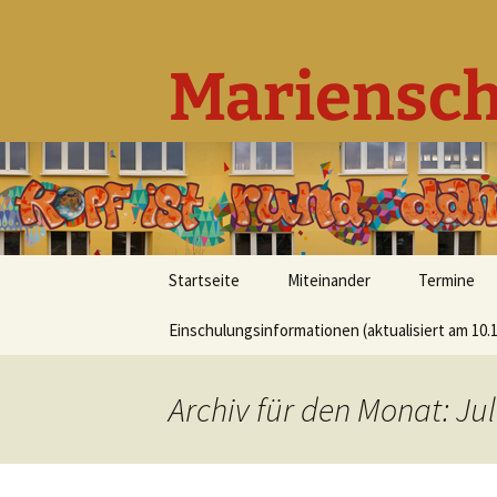
Mariensch
Zum
Startseite
Miteinander
Termine
Inhalt
springen
Einschulungsinformationen (aktualisiert am 10.1
Grundlegendes
Beratungskonzept
Archiv für den Monat: Jul
Leitbild
Unser Team