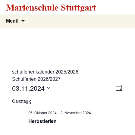
Marienschule Stuttgart
Zum
Suchen
Menü
Inhalt
nach:
springen
schulferienkalender 2025/2026
Schulferien 2026/2027
A
V
03.11.2024
T
e
a
D
n
Ganztägig
g
r
a
s
t
a
26. Oktober 2024
–
3. November 2024
u
n
Herbstferien
i
m
s
w