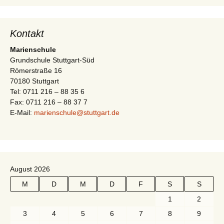
-
t
N
i
a
Kontakt
v
o
Marienschule
i
Grundschule Stuttgart-Süd
n
Römerstraße 16
g
70180 Stuttgart
a
Tel: 0711 216 – 88 35 6
t
Fax: 0711 216 – 88 37 7
E-Mail:
marienschule@stuttgart.de
i
o
n
August 2026
M
D
M
D
F
S
S
1
2
3
4
5
6
7
8
9