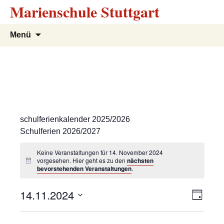
Marienschule Stuttgart
Zum
Suchen
Menü
Inhalt
nach:
springen
schulferienkalender 2025/2026
Schulferien 2026/2027
Keine Veranstaltungen für 14. November 2024
vorgesehen. Hier geht es zu den
nächsten
bevorstehenden Veranstaltungen
.
A
V
14.11.2024
T
e
a
D
n
g
r
a