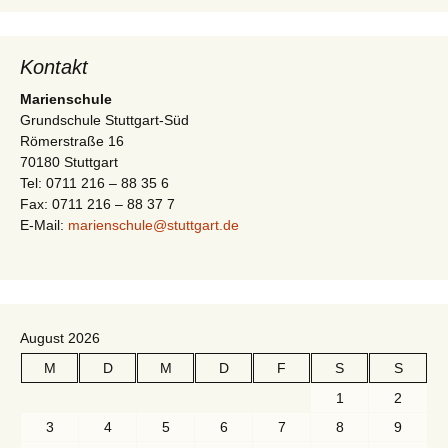
i
t
g
e
Kontakt
a
n
Marienschule
-
t
Grundschule Stuttgart-Süd
N
Römerstraße 16
i
a
70180 Stuttgart
Tel: 0711 216 – 88 35 6
v
o
Fax: 0711 216 – 88 37 7
i
E-Mail:
marienschule@stuttgart.de
n
g
a
t
i
August 2026
o
M
D
M
D
F
S
S
n
1
2
3
4
5
6
7
8
9