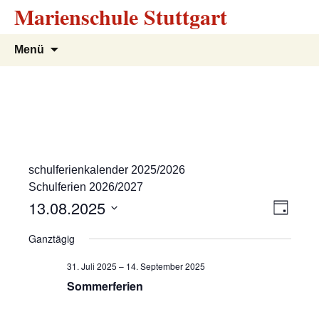
Marienschule Stuttgart
Zum
Suchen
Menü
Inhalt
nach:
springen
schulferienkalender 2025/2026
Schulferien 2026/2027
A
V
13.08.2025
T
e
a
D
n
Ganztägig
g
r
a
s
t
a
31. Juli 2025
–
14. September 2025
u
n
Sommerferien
i
m
s
w