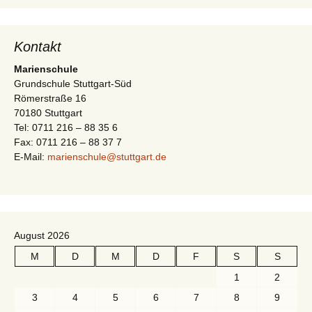
-
t
N
i
a
Kontakt
v
o
Marienschule
i
Grundschule Stuttgart-Süd
n
Römerstraße 16
g
70180 Stuttgart
a
Tel: 0711 216 – 88 35 6
t
Fax: 0711 216 – 88 37 7
E-Mail:
marienschule@stuttgart.de
i
o
n
August 2026
M
D
M
D
F
S
S
1
2
3
4
5
6
7
8
9