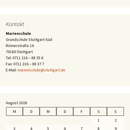
Kontakt
Marienschule
Grundschule Stuttgart-Süd
Römerstraße 16
70180 Stuttgart
Tel: 0711 216 – 88 35 6
Fax: 0711 216 – 88 37 7
E-Mail:
marienschule@stuttgart.de
August 2026
M
D
M
D
F
S
S
1
2
3
4
5
6
7
8
9