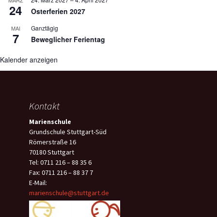
MÄRZ
24
Osterferien 2027
Ganztägig
MAI
7
Beweglicher Ferientag
Kalender anzeigen
Kontakt
Marienschule
Grundschule Stuttgart-Süd
Römerstraße 16
70180 Stuttgart
Tel: 0711 216 – 88 35 6
Fax: 0711 216 – 88 37 7
E-Mail:
marienschule@stuttgart.de