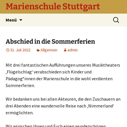
Marienschule Stuttgart
Zum
Suchen
Menü
Inhalt
nach:
springen
Abschied in die Sommerferien
31. Juli 2022
Allgemein
admin
Mit drei fantastischen Aufführungen unseres Musiktheaters
‚Flügelschlag‘ verabschieden sich Kinder und
Pädagog*innen der Marienschule in die wohl verdienten
Sommerferien.
Wir bedanken uns bei allen Akteuren, die den Zuschauern an
drei Abenden eine wundervolle Reise nach ‚Nimmerland‘
ermöglichten.
Wir wünschen Ihnen und Euch einen wunderschönen