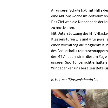
Ganztag/pädagogischer
An unserer Schule hat mit Hilfe d
Träger
eine Aktionswoche im Zeitraum vo
Das Ziel war, die Kinder nach der
Schulsozialarbeit und
Projekt Süd² an der
zu motivieren.
Marienschule
Mit Unterstützung des MTV-Basket
Klassenstufen 2, 3 und 4 für jeweil
Unsere Partner
einen Vormittag die Möglichkeit, mi
des Basketballs reinzuschnuppern
Pädagogischer Verbund
Süd
des MTV haben wir in diesem Zuge 
unseren Sportunterricht erhalten.
Eltern
Wir bedanken uns bei allen Beteilig
K. Hertner (Klassenlehrerin 2c)