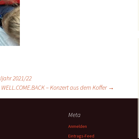
jahr 2021/22
WELL.COME.BACK – Konzert aus dem Koffer
→
Meta
Anmelden
Eintrags-Feed