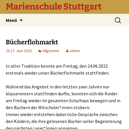
Marienschule Stuttgart
Zum
Suchen
Menü
Inhalt
nach:
springen
Bücherflohmarkt
27. Juni 2022
Allgemein
admin
In alter Tradition konnte am Freitag, den 24.06.2022
erstmals wieder unser Bücherflohmarkt stattfinden.
Während das Angebot in den letzten zwei Jahren nur
klassenintern stattfinden durfte, konnten sich die Kinder
am Freitag wieder im gesamten Schulhaus bewegen und in
den Büchern der Mitschüler*innen stöbern.
Immer wieder entstehen dabei tolle Gespräche zwischen
den Kindern, die ihre gelesenen Bücher voller Begeisterung
den nächsten Leser*innen anpreisen.