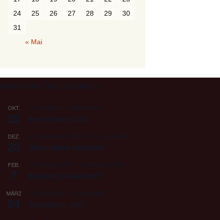
24
25
26
27
28
29
30
31
« Mai
Anstehende Veranstaltungen
25. Oktober
–
1. November
OKT.
25
Herbstferien 2026
23. Dezember 2026
–
10. Januar 2027
DEZ.
23
Winterferien 2026/2027
7. Februar 2027
–
14. Februar 2027
FEB.
7
Faschingsferien 2027
24. März 2027
–
4. April 2027
MÄRZ
24
Osterferien 2027