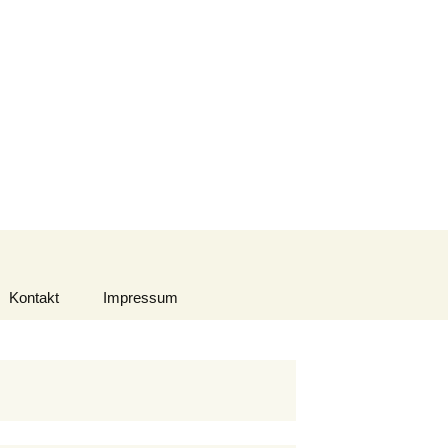
Suchen
nach:
Kontakt
Impressum
Datenschutzerklärung
Urheberrecht
Haftungsausschluss