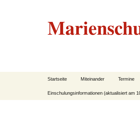
Marienschu
Zum
Startseite
Miteinander
Termine
Inhalt
springen
Einschulungsinformationen (aktualisiert am 1
Grundlegendes
Beratungskonzept
Leitbild
Unser Team