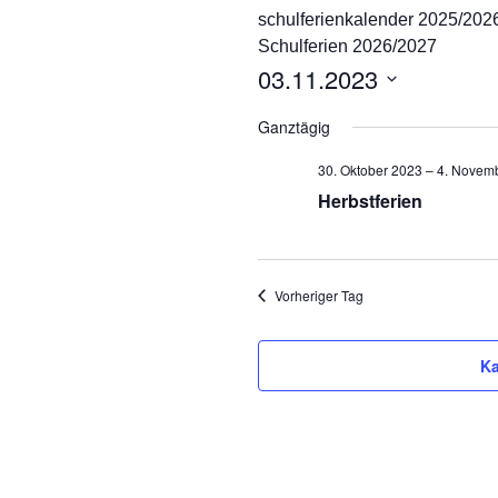
schulferienkalender 2025/202
Ganztag/pädagogischer
Schulferien 2026/2027
Träger
03.11.2023
Schulsozialarbeit und
D
Projekt Süd² an der
Ganztägig
Marienschule
a
t
30. Oktober 2023
–
4. Novem
Unsere Partner
u
Herbstferien
m
Pädagogischer Verbund
w
Süd
ä
h
Vorheriger Tag
Eltern
l
e
Ka
n
.