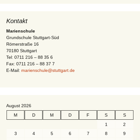
i
t
g
e
Kontakt
a
n
Marienschule
-
t
Grundschule Stuttgart-Süd
N
Römerstraße 16
i
a
70180 Stuttgart
Tel: 0711 216 – 88 35 6
v
o
Fax: 0711 216 – 88 37 7
i
E-Mail:
marienschule@stuttgart.de
n
g
a
t
i
August 2026
o
M
D
M
D
F
S
S
n
1
2
3
4
5
6
7
8
9