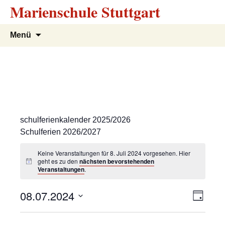
Marienschule Stuttgart
Zum
Suchen
Menü
Inhalt
nach:
springen
schulferienkalender 2025/2026
Schulferien 2026/2027
Keine Veranstaltungen für 8. Juli 2024 vorgesehen. Hier
geht es zu den
nächsten bevorstehenden
Veranstaltungen
.
A
V
08.07.2024
T
e
a
D
n
g
r
a