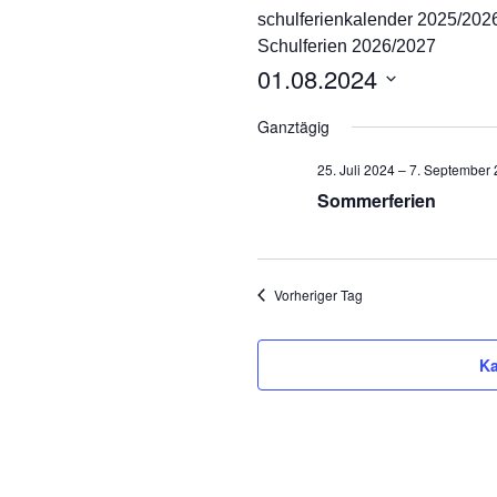
schulferienkalender 2025/202
Ganztag/pädagogischer
Schulferien 2026/2027
Träger
01.08.2024
Schulsozialarbeit und
D
Projekt Süd² an der
Ganztägig
Marienschule
a
t
25. Juli 2024
–
7. September
Unsere Partner
u
Sommerferien
m
Pädagogischer Verbund
w
Süd
ä
h
Vorheriger Tag
Eltern
l
e
Ka
n
.