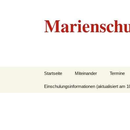
Marienschu
Zum
Startseite
Miteinander
Termine
Inhalt
springen
Einschulungsinformationen (aktualisiert am 1
Grundlegendes
Beratungskonzept
Leitbild
Unser Team