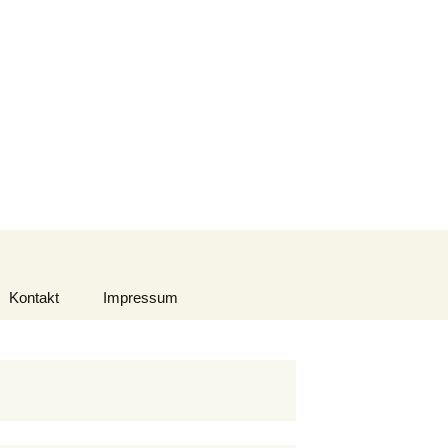
Suchen
nach:
Kontakt
Impressum
Datenschutzerklärung
Urheberrecht
Haftungsausschluss