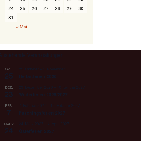
24
25
26
27
28
29
30
31
« Mai
Anstehende Veranstaltungen
25. Oktober
–
1. November
OKT.
25
Herbstferien 2026
23. Dezember 2026
–
10. Januar 2027
DEZ.
23
Winterferien 2026/2027
7. Februar 2027
–
14. Februar 2027
FEB.
7
Faschingsferien 2027
24. März 2027
–
4. April 2027
MÄRZ
24
Osterferien 2027