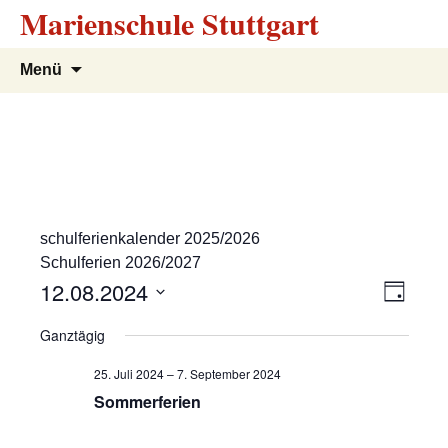
Marienschule Stuttgart
Zum
Suchen
Menü
Inhalt
nach:
springen
schulferienkalender 2025/2026
Schulferien 2026/2027
A
V
12.08.2024
T
e
a
D
n
Ganztägig
g
r
a
s
t
a
25. Juli 2024
–
7. September 2024
u
n
Sommerferien
i
m
s
w