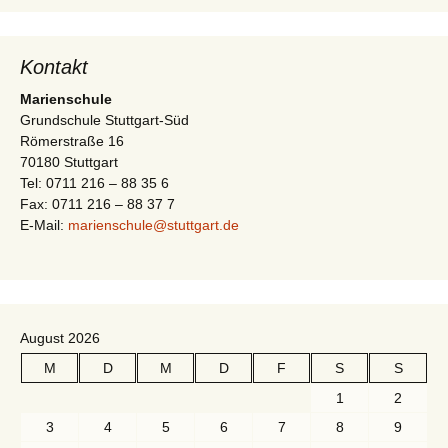
-
t
N
i
a
Kontakt
v
o
Marienschule
i
Grundschule Stuttgart-Süd
n
Römerstraße 16
g
70180 Stuttgart
a
Tel: 0711 216 – 88 35 6
t
Fax: 0711 216 – 88 37 7
E-Mail:
marienschule@stuttgart.de
i
o
n
August 2026
M
D
M
D
F
S
S
1
2
3
4
5
6
7
8
9