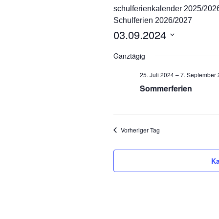
schulferienkalender 2025/202
Ganztag/pädagogischer
Schulferien 2026/2027
Träger
03.09.2024
Schulsozialarbeit und
D
Projekt Süd² an der
Ganztägig
Marienschule
a
t
25. Juli 2024
–
7. September
Unsere Partner
u
Sommerferien
m
Pädagogischer Verbund
w
Süd
ä
h
Vorheriger Tag
Eltern
l
e
Ka
n
.