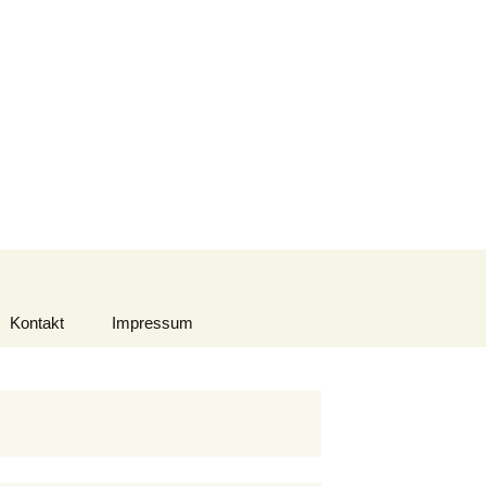
Suchen
nach:
Kontakt
Impressum
Datenschutzerklärung
Urheberrecht
Haftungsausschluss