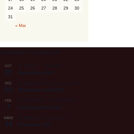
24
25
26
27
28
29
30
31
« Mai
Anstehende Veranstaltungen
25. Oktober
–
1. November
OKT.
25
Herbstferien 2026
23. Dezember 2026
–
10. Januar 2027
DEZ.
23
Winterferien 2026/2027
7. Februar 2027
–
14. Februar 2027
FEB.
7
Faschingsferien 2027
24. März 2027
–
4. April 2027
MÄRZ
24
Osterferien 2027