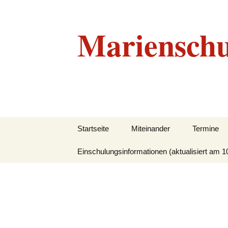
Marienschu
Zum
Startseite
Miteinander
Termine
Inhalt
springen
Einschulungsinformationen (aktualisiert am 1
Grundlegendes
Beratungskonzept
Leitbild
Unser Team