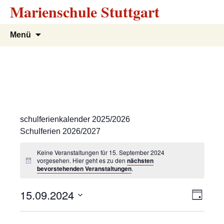
Marienschule Stuttgart
Zum
Suchen
Menü
Inhalt
nach:
springen
schulferienkalender 2025/2026
Schulferien 2026/2027
Keine Veranstaltungen für 15. September 2024
vorgesehen. Hier geht es zu den
nächsten
bevorstehenden Veranstaltungen
.
A
V
15.09.2024
T
e
a
D
n
g
r
a