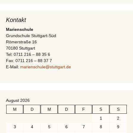
i
t
g
e
Kontakt
a
n
Marienschule
-
t
Grundschule Stuttgart-Süd
N
Römerstraße 16
i
a
70180 Stuttgart
Tel: 0711 216 – 88 35 6
v
o
Fax: 0711 216 – 88 37 7
i
E-Mail:
marienschule@stuttgart.de
n
g
a
t
i
August 2026
o
M
D
M
D
F
S
S
n
1
2
3
4
5
6
7
8
9