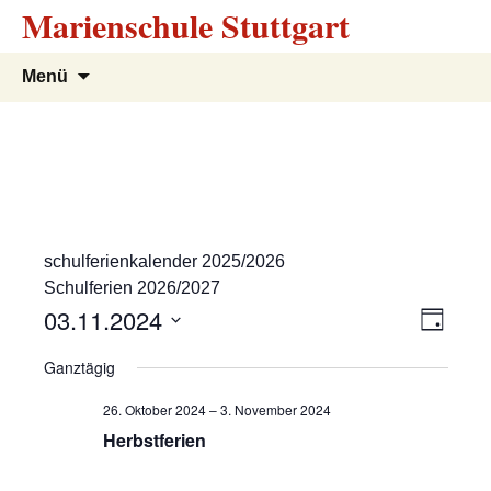
Marienschule Stuttgart
Zum
Suchen
Menü
Inhalt
nach:
springen
schulferienkalender 2025/2026
Schulferien 2026/2027
A
V
03.11.2024
T
e
a
D
n
Ganztägig
g
r
a
s
t
a
26. Oktober 2024
–
3. November 2024
u
n
Herbstferien
i
m
s
w