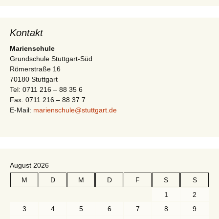
-
t
N
i
a
Kontakt
v
o
Marienschule
i
Grundschule Stuttgart-Süd
n
Römerstraße 16
g
70180 Stuttgart
a
Tel: 0711 216 – 88 35 6
t
Fax: 0711 216 – 88 37 7
E-Mail:
marienschule@stuttgart.de
i
o
n
August 2026
M
D
M
D
F
S
S
1
2
3
4
5
6
7
8
9