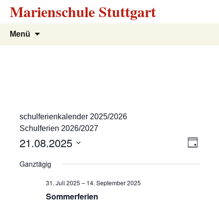
Marienschule Stuttgart
Zum
Suchen
Menü
Inhalt
nach:
springen
schulferienkalender 2025/2026
Schulferien 2026/2027
A
V
21.08.2025
T
e
a
D
n
Ganztägig
g
r
a
s
t
a
31. Juli 2025
–
14. September 2025
u
n
Sommerferien
i
m
s
w