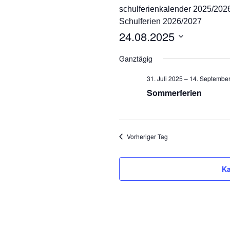
schulferienkalender 2025/202
Ganztag/pädagogischer
Schulferien 2026/2027
Träger
24.08.2025
Schulsozialarbeit und
D
Projekt Süd² an der
Ganztägig
Marienschule
a
t
31. Juli 2025
–
14. Septembe
Unsere Partner
u
Sommerferien
m
Pädagogischer Verbund
w
Süd
ä
h
Vorheriger Tag
Eltern
l
e
Ka
n
.