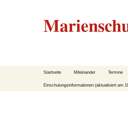
Marienschu
Zum
Startseite
Miteinander
Termine
Inhalt
springen
Einschulungsinformationen (aktualisiert am 1
Grundlegendes
Beratungskonzept
Leitbild
Unser Team