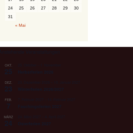
24
25
26
27
28
29
30
31
« Mai
Anstehende Veranstaltungen
25. Oktober
–
1. November
OKT.
25
Herbstferien 2026
23. Dezember 2026
–
10. Januar 2027
DEZ.
23
Winterferien 2026/2027
7. Februar 2027
–
14. Februar 2027
FEB.
7
Faschingsferien 2027
24. März 2027
–
4. April 2027
MÄRZ
24
Osterferien 2027