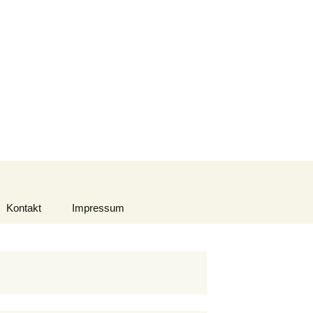
Suchen
nach:
Kontakt
Impressum
Datenschutzerklärung
Urheberrecht
Haftungsausschluss