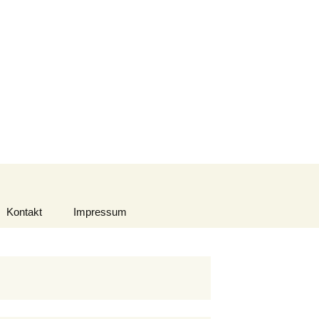
Suchen
nach:
Kontakt
Impressum
Datenschutzerklärung
Urheberrecht
Haftungsausschluss