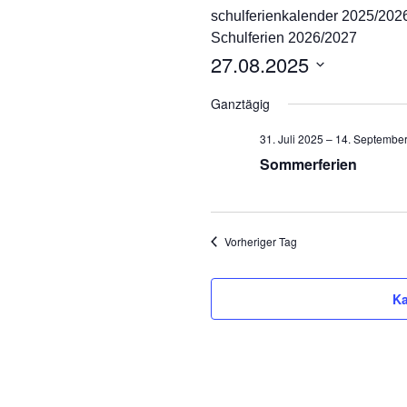
schulferienkalender 2025/202
Ganztag/pädagogischer
Schulferien 2026/2027
Träger
27.08.2025
Schulsozialarbeit und
D
Projekt Süd² an der
Ganztägig
Marienschule
a
t
31. Juli 2025
–
14. Septembe
Unsere Partner
u
Sommerferien
m
Pädagogischer Verbund
w
Süd
ä
h
Vorheriger Tag
Eltern
l
e
Ka
n
.