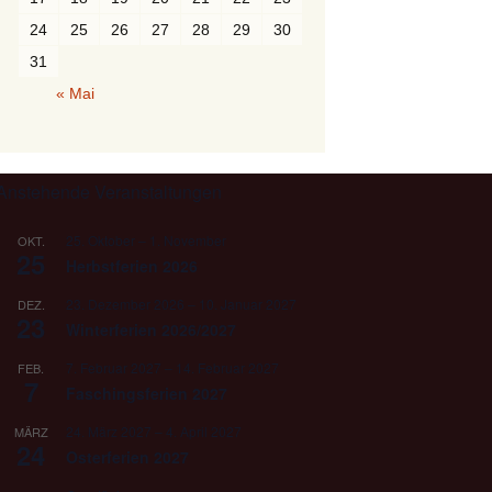
24
25
26
27
28
29
30
31
« Mai
Anstehende Veranstaltungen
25. Oktober
–
1. November
OKT.
25
Herbstferien 2026
23. Dezember 2026
–
10. Januar 2027
DEZ.
23
Winterferien 2026/2027
7. Februar 2027
–
14. Februar 2027
FEB.
7
Faschingsferien 2027
24. März 2027
–
4. April 2027
MÄRZ
24
Osterferien 2027