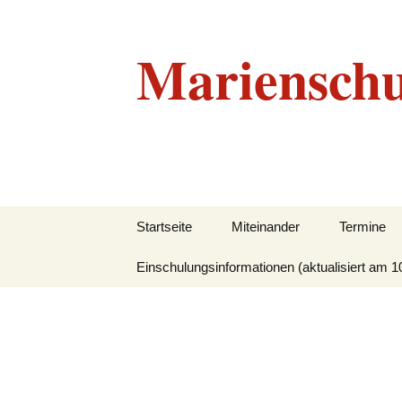
Marienschu
Zum
Startseite
Miteinander
Termine
Inhalt
springen
Einschulungsinformationen (aktualisiert am 1
Grundlegendes
Beratungskonzept
Leitbild
Unser Team