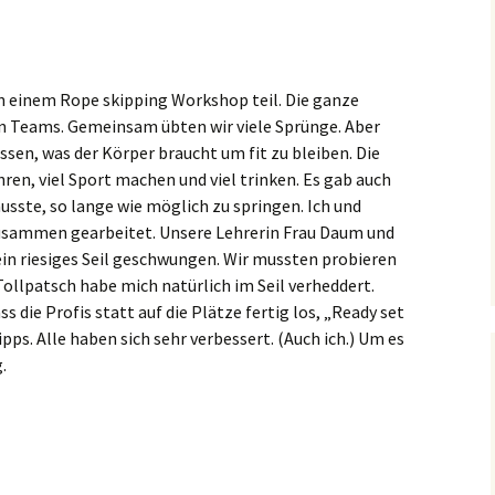
n einem Rope skipping Workshop teil. Die ganze
ten Teams. Gemeinsam übten wir viele Sprünge. Aber
ssen, was der Körper braucht um fit zu bleiben. Die
ren, viel Sport machen und viel trinken. Es gab auch
usste, so lange wie möglich zu springen. Ich und
usammen gearbeitet. Unsere Lehrerin Frau Daum und
ein riesiges Seil geschwungen. Wir mussten probieren
Tollpatsch habe mich natürlich im Seil verheddert.
s die Profis statt auf die Plätze fertig los, „Ready set
ipps. Alle haben sich sehr verbessert. (Auch ich.) Um es
.