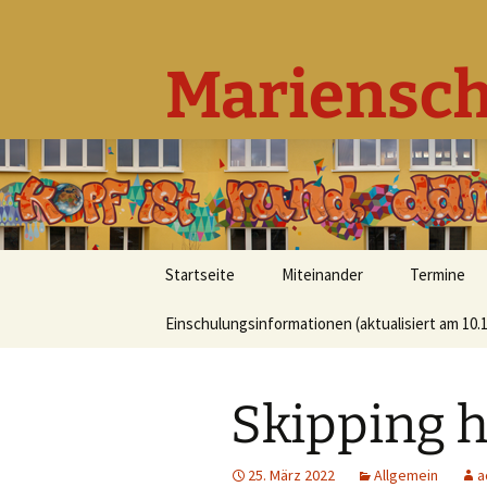
Mariensch
Zum
Startseite
Miteinander
Termine
Inhalt
springen
Einschulungsinformationen (aktualisiert am 10.1
Grundlegendes
Beratungskonzept
Skipping h
Leitbild
Unser Team
25. März 2022
Allgemein
a