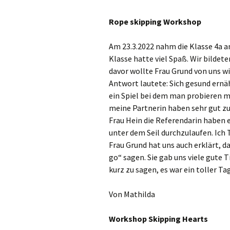
Ganztag/pädagogischer
Rope skipping Workshop
Träger
Am 23.3.2022 nahm die Klasse 4a a
Schulsozialarbeit und
Projekt Süd² an der
Klasse hatte viel Spaß. Wir bilde
Marienschule
davor wollte Frau Grund von uns wi
Antwort lautete: Sich gesund ernäh
Unsere Partner
ein Spiel bei dem man probieren m
meine Partnerin haben sehr gut z
Pädagogischer Verbund
Süd
Frau Hein die Referendarin haben 
unter dem Seil durchzulaufen. Ich 
Eltern
Frau Grund hat uns auch erklärt, das
go“ sagen. Sie gab uns viele gute T
kurz zu sagen, es war ein toller Tag
Von Mathilda
Workshop Skipping Hearts