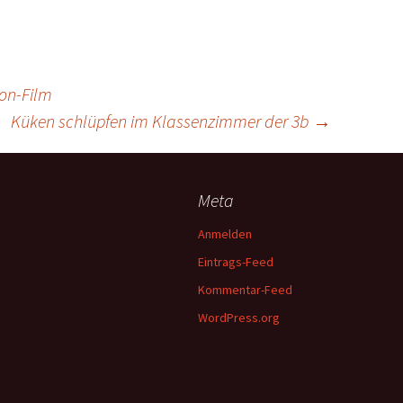
on-Film
Küken schlüpfen im Klassenzimmer der 3b
→
Meta
Anmelden
Eintrags-Feed
Kommentar-Feed
WordPress.org