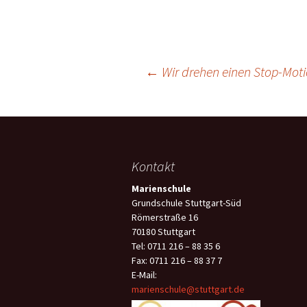
Beitragsnavigation
←
Wir drehen einen Stop-Moti
Kontakt
Marienschule
Grundschule Stuttgart-Süd
Römerstraße 16
70180 Stuttgart
Tel: 0711 216 – 88 35 6
Fax: 0711 216 – 88 37 7
E-Mail:
marienschule@stuttgart.de