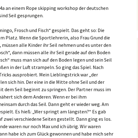
e 4a an einem Rope skipping workshop der deutschen
ind Seil gesprungen.
ngo, Frosch und Fisch“ gespielt. Das geht so: Die
em Platz. Wenn die Sportlehrerin, also Frau Grund die
 müssen alle Kinder ihr Seil nehmen und es unter den
osch“, dann müssen alle ihr Seil gerade auf den Boden
isch“ muss man sich auf den Boden legen und sein Seil
en in der Luft strampeln. So ging das Spiel. Nach
ricks ausprobiert. Mein Lieblingstrick war „der
len sich hin. Der eine in die Mitte ohne Seil und der
it dem Seil beginnt zu springen. Der Partner muss im
 nähert sich dem Anderen. Wenn er bei ihm
einsam durch das Seil. Dann geht er wieder weg. Am
espielt. Es hieß: „Wer springt am längsten?“ Es gab
f zwei verschiedene Seiten gestellt. Dann ging es los.
Ende waren nur noch Max und ich übrig. Wir waren
ann habe ich zum Glück gewonnen und habe mich sehr