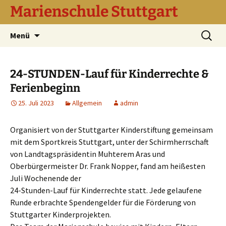
Marienschule Stuttgart
Zum
Suchen
Menü
Inhalt
nach:
springen
24-STUNDEN-Lauf für Kinderrechte &
Ferienbeginn
25. Juli 2023
Allgemein
admin
Organisiert von der Stuttgarter Kinderstiftung gemeinsam
mit dem Sportkreis Stuttgart, unter der Schirmherrschaft
von Landtagspräsidentin Muhterem Aras und
Oberbürgermeister Dr. Frank Nopper, fand am heißesten
Juli Wochenende der
24-Stunden-Lauf für Kinderrechte statt. Jede gelaufene
Runde erbrachte Spendengelder für die Förderung von
Stuttgarter Kinderprojekten.