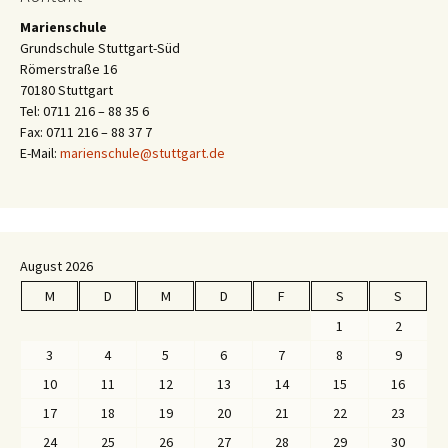
Marienschule
Grundschule Stuttgart-Süd
Römerstraße 16
70180 Stuttgart
Tel: 0711 216 – 88 35 6
Fax: 0711 216 – 88 37 7
E-Mail:
marienschule@stuttgart.de
August 2026
M
D
M
D
F
S
S
1
2
3
4
5
6
7
8
9
10
11
12
13
14
15
16
17
18
19
20
21
22
23
24
25
26
27
28
29
30