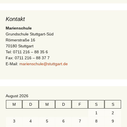
-
t
N
i
a
Kontakt
v
o
Marienschule
i
Grundschule Stuttgart-Süd
n
Römerstraße 16
g
70180 Stuttgart
a
Tel: 0711 216 – 88 35 6
t
Fax: 0711 216 – 88 37 7
E-Mail:
marienschule@stuttgart.de
i
o
n
August 2026
M
D
M
D
F
S
S
1
2
3
4
5
6
7
8
9