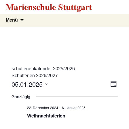
Marienschule Stuttgart
Zum
Suchen
Menü
Inhalt
nach:
springen
schulferienkalender 2025/2026
Schulferien 2026/2027
A
V
05.01.2025
T
e
a
D
n
Ganztägig
g
r
a
s
t
a
22. Dezember 2024
–
6. Januar 2025
u
n
Weihnachtsferien
i
m
s
w