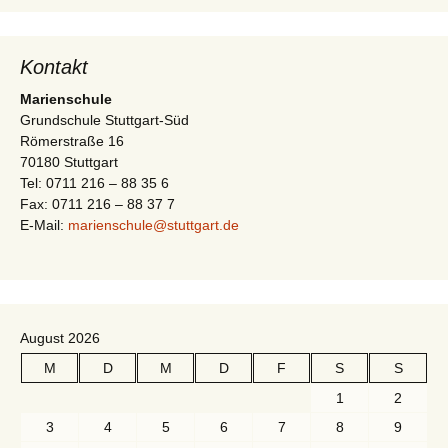
-
t
N
i
a
Kontakt
v
o
Marienschule
i
Grundschule Stuttgart-Süd
n
Römerstraße 16
g
70180 Stuttgart
a
Tel: 0711 216 – 88 35 6
t
Fax: 0711 216 – 88 37 7
E-Mail:
marienschule@stuttgart.de
i
o
n
August 2026
M
D
M
D
F
S
S
1
2
3
4
5
6
7
8
9