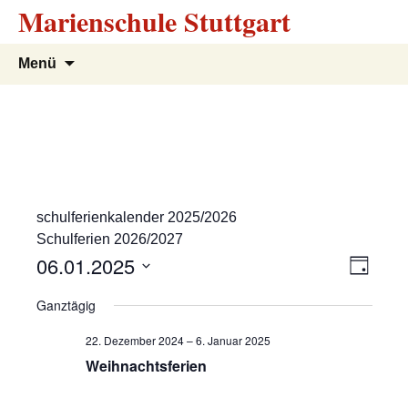
Marienschule Stuttgart
Zum
Suchen
Menü
Inhalt
nach:
springen
schulferienkalender 2025/2026
Schulferien 2026/2027
A
V
06.01.2025
T
e
a
D
n
Ganztägig
g
r
a
s
t
a
22. Dezember 2024
–
6. Januar 2025
u
n
Weihnachtsferien
i
m
s
w