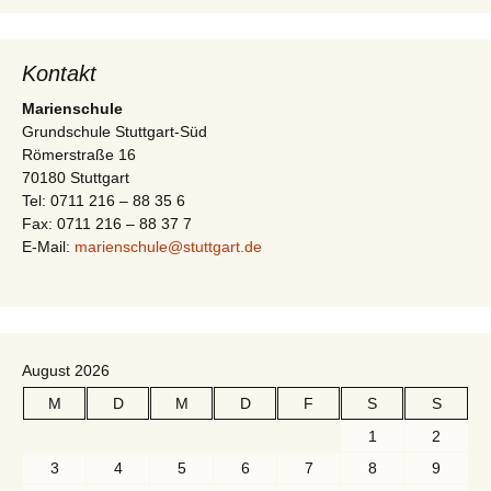
-
t
N
i
a
Kontakt
v
o
Marienschule
i
Grundschule Stuttgart-Süd
n
Römerstraße 16
g
70180 Stuttgart
a
Tel: 0711 216 – 88 35 6
t
Fax: 0711 216 – 88 37 7
E-Mail:
marienschule@stuttgart.de
i
o
n
August 2026
M
D
M
D
F
S
S
1
2
3
4
5
6
7
8
9