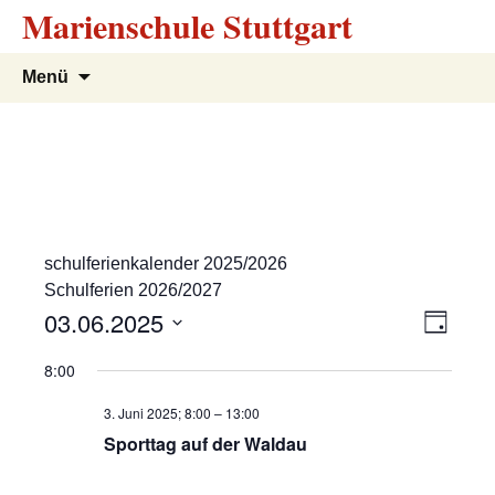
Marienschule Stuttgart
Zum
Suchen
Menü
Inhalt
nach:
springen
schulferienkalender 2025/2026
Schulferien 2026/2027
A
V
03.06.2025
T
e
a
D
n
8:00
g
r
a
s
t
a
3. Juni 2025; 8:00
–
13:00
u
n
Sporttag auf der Waldau
i
m
s
w