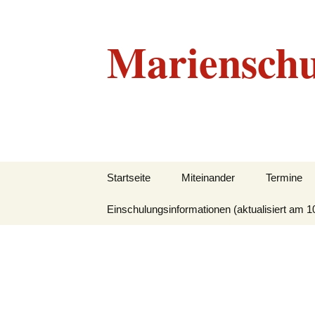
Marienschu
Zum
Startseite
Miteinander
Termine
Inhalt
springen
Einschulungsinformationen (aktualisiert am 1
Grundlegendes
Beratungskonzept
Leitbild
Unser Team