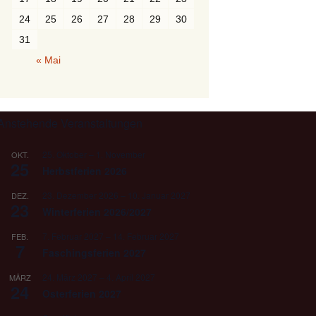
24
25
26
27
28
29
30
31
« Mai
Anstehende Veranstaltungen
25. Oktober
–
1. November
OKT.
25
Herbstferien 2026
23. Dezember 2026
–
10. Januar 2027
DEZ.
23
Winterferien 2026/2027
7. Februar 2027
–
14. Februar 2027
FEB.
7
Faschingsferien 2027
24. März 2027
–
4. April 2027
MÄRZ
24
Osterferien 2027