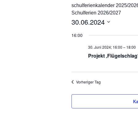
schulferienkalender 2025/202
Ganztag/pädagogischer
Schulferien 2026/2027
Träger
30.06.2024
Schulsozialarbeit und
D
Projekt Süd² an der
16:00
Marienschule
a
t
30. Juni 2024; 16:00
–
18:00
Unsere Partner
u
Projekt ‚Flügelschlag
m
Pädagogischer Verbund
w
Süd
ä
h
Vorheriger Tag
Eltern
l
e
Ka
n
.