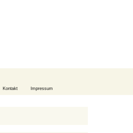
Suchen
nach:
Kontakt
Impressum
Datenschutzerklärung
Urheberrecht
Haftungsausschluss