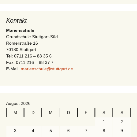
i
t
g
e
Kontakt
a
n
Marienschule
-
t
Grundschule Stuttgart-Süd
N
Römerstraße 16
i
a
70180 Stuttgart
Tel: 0711 216 – 88 35 6
v
o
Fax: 0711 216 – 88 37 7
i
E-Mail:
marienschule@stuttgart.de
n
g
a
t
i
August 2026
o
M
D
M
D
F
S
S
n
1
2
3
4
5
6
7
8
9