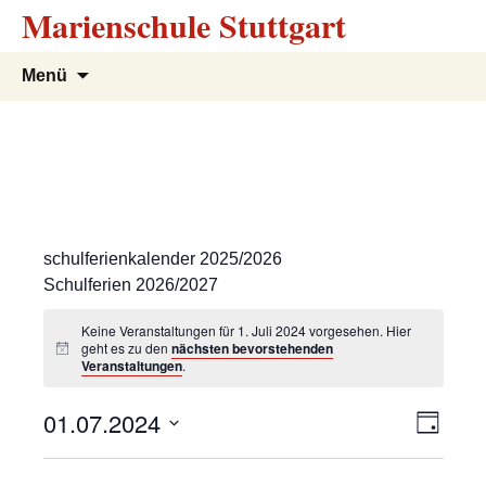
Marienschule Stuttgart
Zum
Suchen
Menü
Inhalt
nach:
springen
schulferienkalender 2025/2026
Schulferien 2026/2027
Keine Veranstaltungen für 1. Juli 2024 vorgesehen. Hier
geht es zu den
nächsten bevorstehenden
Veranstaltungen
.
A
V
01.07.2024
T
e
a
D
n
g
r
a