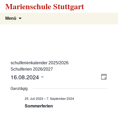
Marienschule Stuttgart
Zum
Suchen
Menü
Inhalt
nach:
springen
schulferienkalender 2025/2026
Schulferien 2026/2027
A
V
16.08.2024
T
e
a
D
n
Ganztägig
g
r
a
s
t
a
25. Juli 2024
–
7. September 2024
u
n
Sommerferien
i
m
s
w