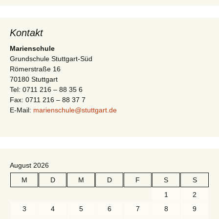
-
t
N
i
a
Kontakt
v
o
Marienschule
i
Grundschule Stuttgart-Süd
n
Römerstraße 16
g
70180 Stuttgart
a
Tel: 0711 216 – 88 35 6
t
Fax: 0711 216 – 88 37 7
E-Mail:
marienschule@stuttgart.de
i
o
n
August 2026
M
D
M
D
F
S
S
1
2
3
4
5
6
7
8
9