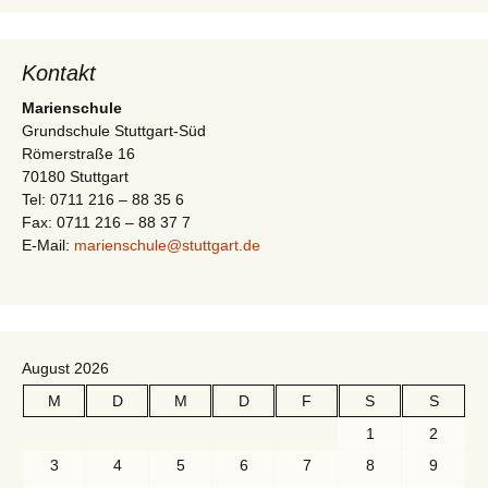
-
t
N
i
a
Kontakt
v
o
Marienschule
i
Grundschule Stuttgart-Süd
n
Römerstraße 16
g
70180 Stuttgart
a
Tel: 0711 216 – 88 35 6
t
Fax: 0711 216 – 88 37 7
E-Mail:
marienschule@stuttgart.de
i
o
n
August 2026
M
D
M
D
F
S
S
1
2
3
4
5
6
7
8
9