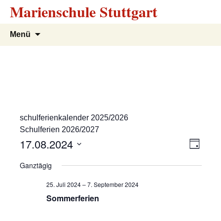
Marienschule Stuttgart
Zum
Suchen
Menü
Inhalt
nach:
springen
schulferienkalender 2025/2026
Schulferien 2026/2027
A
V
17.08.2024
T
e
a
D
n
Ganztägig
g
r
a
s
t
a
25. Juli 2024
–
7. September 2024
u
n
Sommerferien
i
m
s
w