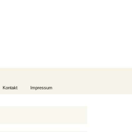
Suchen
nach:
Kontakt
Impressum
Datenschutzerklärung
Urheberrecht
Haftungsausschluss