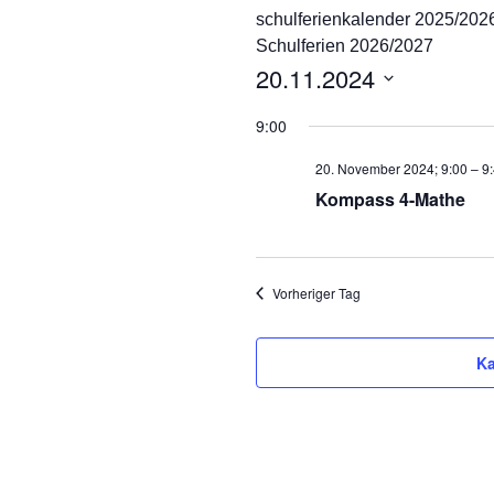
schulferienkalender 2025/202
Ganztag/pädagogischer
Schulferien 2026/2027
Träger
20.11.2024
Schulsozialarbeit und
D
Projekt Süd² an der
9:00
Marienschule
a
t
20. November 2024; 9:00
–
9
Unsere Partner
u
Kompass 4-Mathe
m
Pädagogischer Verbund
w
Süd
ä
h
Vorheriger Tag
Eltern
l
e
Ka
n
.