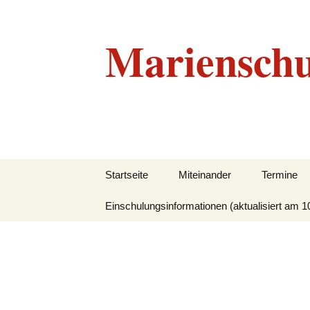
Marienschu
Zum
Startseite
Miteinander
Termine
Inhalt
springen
Einschulungsinformationen (aktualisiert am 1
Grundlegendes
Beratungskonzept
Leitbild
Unser Team