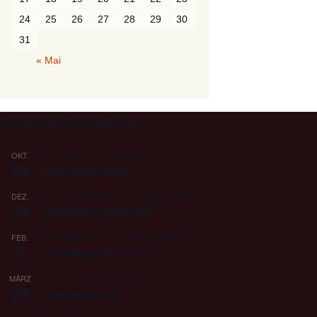
24
25
26
27
28
29
30
31
« Mai
Anstehende Veranstaltungen
25. Oktober
–
1. November
OKT.
25
Herbstferien 2026
23. Dezember 2026
–
10. Januar 2027
DEZ.
23
Winterferien 2026/2027
7. Februar 2027
–
14. Februar 2027
FEB.
7
Faschingsferien 2027
24. März 2027
–
4. April 2027
MÄRZ
24
Osterferien 2027