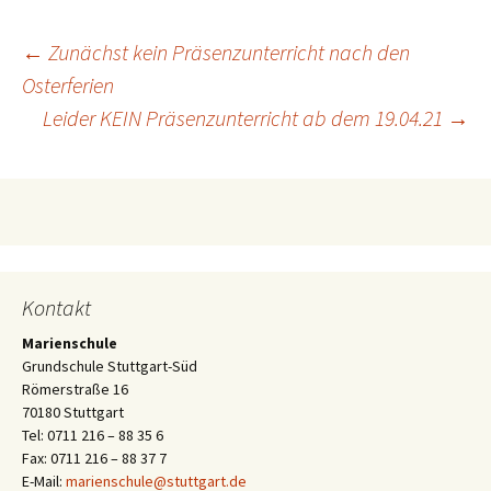
Beitragsnavigation
←
Zunächst kein Präsenzunterricht nach den
Osterferien
Leider KEIN Präsenzunterricht ab dem 19.04.21
→
Kontakt
Marienschule
Grundschule Stuttgart-Süd
Römerstraße 16
70180 Stuttgart
Tel: 0711 216 – 88 35 6
Fax: 0711 216 – 88 37 7
E-Mail:
marienschule@stuttgart.de