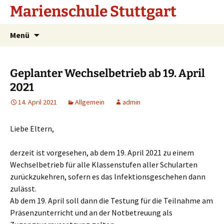
Marienschule Stuttgart
Zum
Suchen
Menü
Inhalt
nach:
springen
Geplanter Wechselbetrieb ab 19. April
2021
14. April 2021
Allgemein
admin
Liebe Eltern,
derzeit ist vorgesehen, ab dem 19. April 2021 zu einem
Wechselbetrieb für alle Klassenstufen aller Schularten
zurückzukehren, sofern es das lnfektionsgeschehen dann
zulässt.
Ab dem 19. April soll dann die Testung für die Teilnahme am
Präsenzunterricht und an der Notbetreuung als