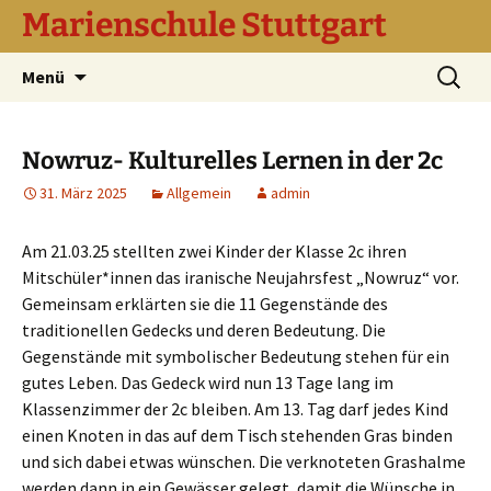
Marienschule Stuttgart
Zum
Suchen
Menü
Inhalt
nach:
springen
Nowruz- Kulturelles Lernen in der 2c
31. März 2025
Allgemein
admin
Am 21.03.25 stellten zwei Kinder der Klasse 2c ihren
Mitschüler*innen das iranische Neujahrsfest „Nowruz“ vor.
Gemeinsam erklärten sie die 11 Gegenstände des
traditionellen Gedecks und deren Bedeutung. Die
Gegenstände mit symbolischer Bedeutung stehen für ein
gutes Leben. Das Gedeck wird nun 13 Tage lang im
Klassenzimmer der 2c bleiben. Am 13. Tag darf jedes Kind
einen Knoten in das auf dem Tisch stehenden Gras binden
und sich dabei etwas wünschen. Die verknoteten Grashalme
werden dann in ein Gewässer gelegt, damit die Wünsche in