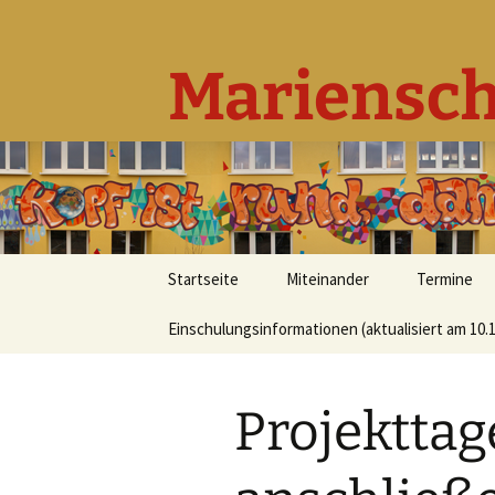
Mariensch
Zum
Startseite
Miteinander
Termine
Inhalt
springen
Einschulungsinformationen (aktualisiert am 10.1
Grundlegendes
Beratungskonzept
Projekttag
Leitbild
Unser Team