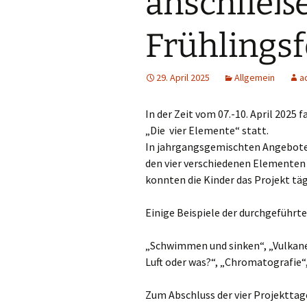
anschlie
Ganztag/pädagogischer
Träger
Frühlingsf
Schulsozialarbeit und
Projekt Süd² an der
29. April 2025
Allgemein
a
Marienschule
Unsere Partner
In der Zeit vom 07.-10. April 202
„Die vier Elemente“ statt.
Pädagogischer Verbund
In jahrgangsgemischten Angeboten
Süd
den vier verschiedenen Elementen E
konnten die Kinder das Projekt täg
Eltern
Einige Beispiele der durchgeführte
„Schwimmen und sinken“, „Vulkane“
Luft oder was?“, „Chromatografie“
Zum Abschluss der vier Projekttag