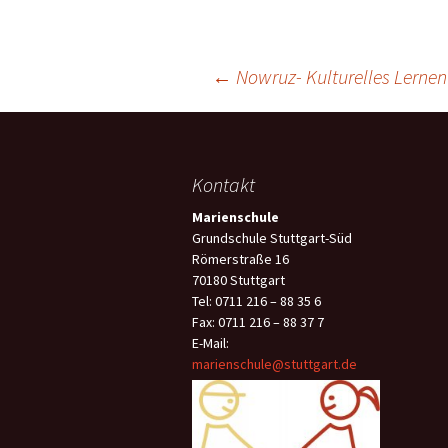
Beitragsnavigation
←
Nowruz- Kulturelles Lernen 
Kontakt
Marienschule
Grundschule Stuttgart-Süd
Römerstraße 16
70180 Stuttgart
Tel: 0711 216 – 88 35 6
Fax: 0711 216 – 88 37 7
E-Mail:
marienschule@stuttgart.de