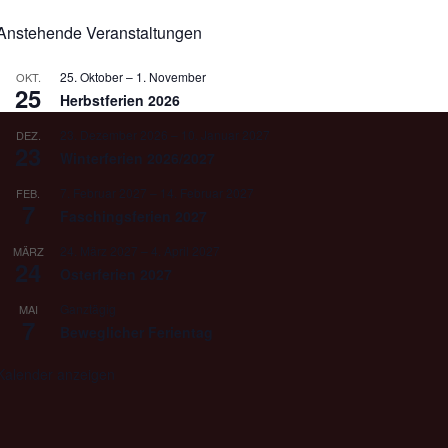
Anstehende Veranstaltungen
25. Oktober
–
1. November
OKT.
25
Herbstferien 2026
23. Dezember 2026
–
10. Januar 2027
DEZ.
23
Winterferien 2026/2027
7. Februar 2027
–
14. Februar 2027
FEB.
7
Faschingsferien 2027
24. März 2027
–
4. April 2027
MÄRZ
24
Osterferien 2027
Ganztägig
MAI
7
Beweglicher Ferientag
Kalender anzeigen