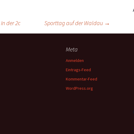
in der 2c
Sporttag auf der Waldau
→
Meta
Anmelden
Eintrags-Feed
Kommentar-Feed
WordPress.org