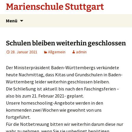
Marienschule Stuttgart
Zum
Suchen
Menü
Inhalt
nach:
springen
Schulen bleiben weiterhin geschlossen
28. Januar 2021
Allgemein
admin
Der Ministerpräsident Baden-Württembergs verkündete
heute Nachmittag, dass Kitas und Grundschulen in Baden-
Württemberg leider weiterhin geschlossen bleiben.
Die Schließung ist aktuell bis nach den Faschingsferien –
also bis zum 21. Februar 2021- geplant.
Unsere homeschooling-Angebote werden in den
kommenden zwei Wochen wie gewohnt von uns
fortgeführt.
Für die Notbetreuung bitten wir weiterhin darum diese nur
wahr zu nehmen, wenn Sie sie unbedingt benötigen.