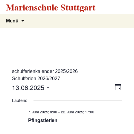
Marienschule Stuttgart
Zum
Suchen
Menü
Inhalt
nach:
springen
schulferienkalender 2025/2026
Schulferien 2026/2027
A
V
13.06.2025
T
e
a
D
n
Laufend
g
r
a
s
t
a
7. Juni 2025; 8:00
–
22. Juni 2025; 17:00
u
n
Pfingstferien
i
m
s
w