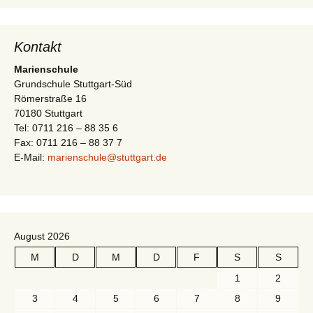
-
t
N
i
a
Kontakt
v
o
Marienschule
i
Grundschule Stuttgart-Süd
n
Römerstraße 16
g
70180 Stuttgart
a
Tel: 0711 216 – 88 35 6
t
Fax: 0711 216 – 88 37 7
E-Mail:
marienschule@stuttgart.de
i
o
n
August 2026
M
D
M
D
F
S
S
1
2
3
4
5
6
7
8
9