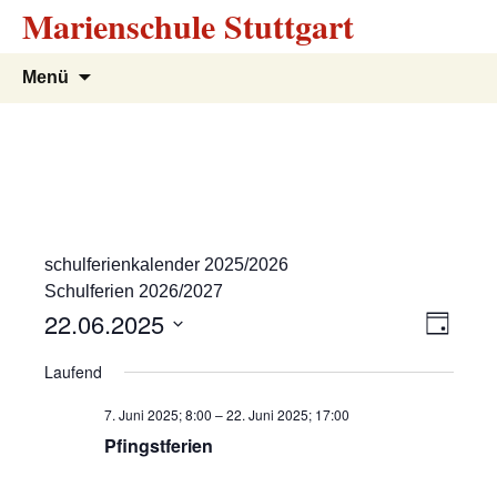
Marienschule Stuttgart
Zum
Suchen
Menü
Inhalt
nach:
springen
schulferienkalender 2025/2026
Schulferien 2026/2027
A
V
22.06.2025
T
e
a
D
n
Laufend
g
r
a
s
t
a
7. Juni 2025; 8:00
–
22. Juni 2025; 17:00
u
n
Pfingstferien
i
m
s
w