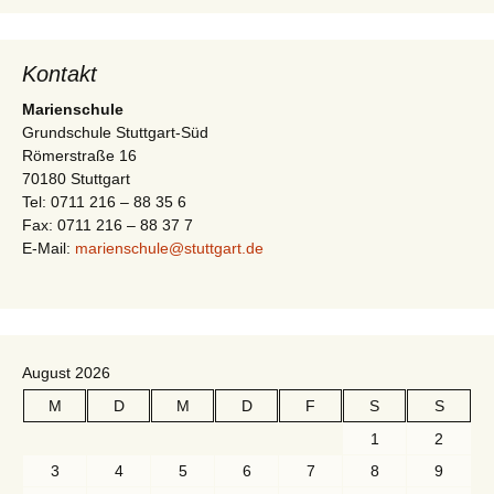
-
t
N
i
a
Kontakt
v
o
Marienschule
i
Grundschule Stuttgart-Süd
n
Römerstraße 16
g
70180 Stuttgart
a
Tel: 0711 216 – 88 35 6
t
Fax: 0711 216 – 88 37 7
E-Mail:
marienschule@stuttgart.de
i
o
n
August 2026
M
D
M
D
F
S
S
1
2
3
4
5
6
7
8
9