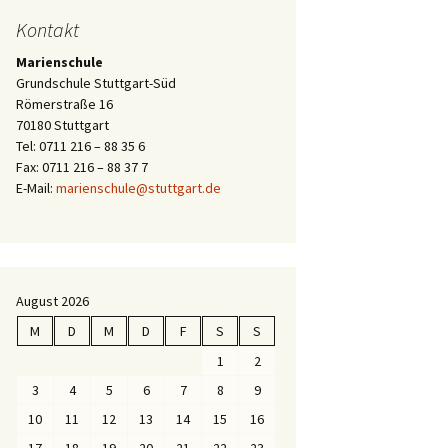
Kontakt
Marienschule
Grundschule Stuttgart-Süd
Römerstraße 16
70180 Stuttgart
Tel: 0711 216 – 88 35 6
Fax: 0711 216 – 88 37 7
E-Mail:
marienschule@stuttgart.de
August 2026
M
D
M
D
F
S
S
1
2
3
4
5
6
7
8
9
10
11
12
13
14
15
16