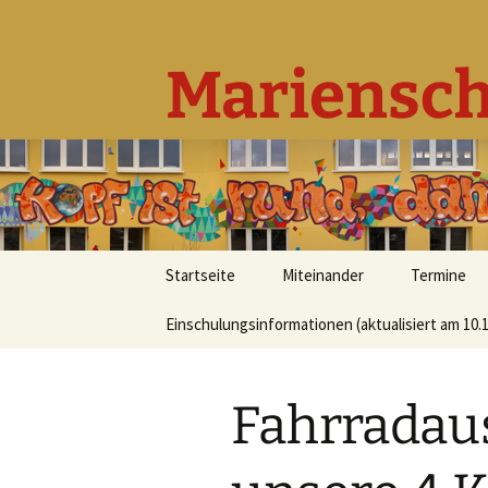
Mariensch
Zum
Startseite
Miteinander
Termine
Inhalt
springen
Einschulungsinformationen (aktualisiert am 10.1
Grundlegendes
Beratungskonzept
Fahrradau
Leitbild
Unser Team