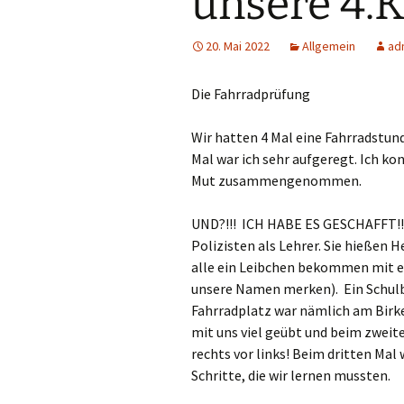
unsere 4.K
Ganztag/pädagogischer
Träger
20. Mai 2022
Allgemein
ad
Schulsozialarbeit und
Die Fahrradprüfung
Projekt Süd² an der
Marienschule
Wir hatten 4 Mal eine Fahrradstun
Unsere Partner
Mal war ich sehr aufgeregt. Ich ko
Mut zusammengenommen.
Pädagogischer Verbund
Süd
UND?!!! ICH HABE ES GESCHAFFT!!!!!
Eltern
Polizisten als Lehrer. Sie hießen 
alle ein Leibchen bekommen mit ei
unsere Namen merken). Ein Schulb
Fahrradplatz war nämlich am Birk
mit uns viel geübt und beim zweit
rechts vor links! Beim dritten Mal
Schritte, die wir lernen mussten.