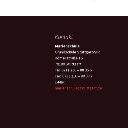
Beitragsnavigation
Kontakt
Marienschule
Grundschule Stuttgart-Süd
Römerstraße 16
70180 Stuttgart
Tel: 0711 216 – 88 35 6
Fax: 0711 216 – 88 37 7
E-Mail:
marienschule@stuttgart.de