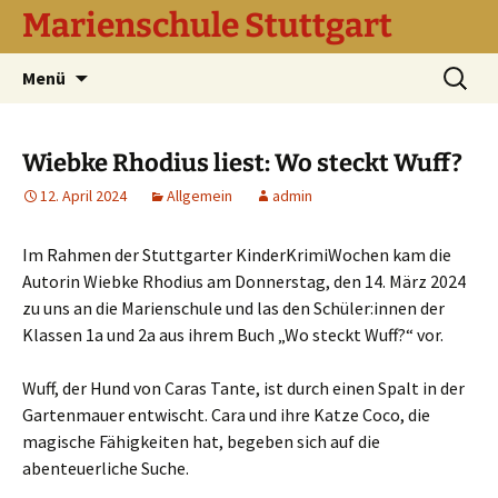
Marienschule Stuttgart
Zum
Suchen
Menü
Inhalt
nach:
springen
Wiebke Rhodius liest: Wo steckt Wuff?
12. April 2024
Allgemein
admin
Im Rahmen der Stuttgarter KinderKrimiWochen kam die
Autorin Wiebke Rhodius am Donnerstag, den 14. März 2024
zu uns an die Marienschule und las den Schüler:innen der
Klassen 1a und 2a aus ihrem Buch „Wo steckt Wuff?“ vor.
Wuff, der Hund von Caras Tante, ist durch einen Spalt in der
Gartenmauer entwischt. Cara und ihre Katze Coco, die
magische Fähigkeiten hat, begeben sich auf die
abenteuerliche Suche.